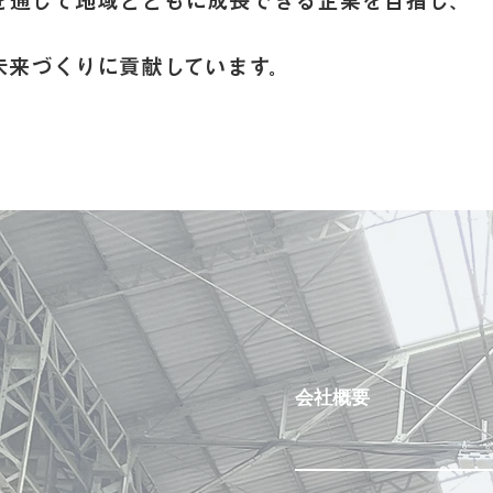
を通じて
地域とともに成長できる企業を目指し、
未来づくりに貢献しています。
会社概要