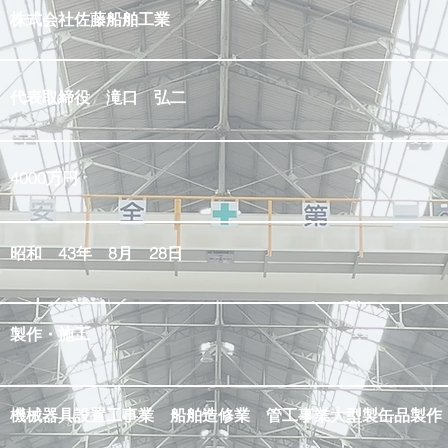
​株式会社佐藤船舶工業
​代表取締役 滝口 弘二
​4000万円
​昭和 43年 8月 28日
​製作・施工
​機械器具設置工事業 船舶造修業 管工事業大型製缶品製作