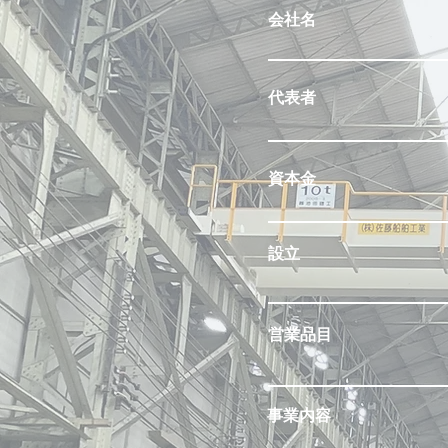
会社名
​代表者
​資本金
​設立
​営業品目
​事業内容