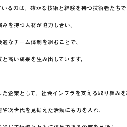
ているのは、確かな技術と経験を持つ技術者たちで
強みを持つ人材が協力し合い、
最適なチーム体制を組むことで、
質と
高い成果を生み出しています。
した企業として、社会インフラを支える取り組みを
慮や次世代を見据えた活動にも力を入れ、